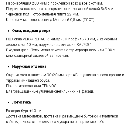
Пароизоляция 200 мкм с проклейкой всех швов скотчем.
Подшивка цокольного перекрытия оцинкованной сеткой 5х5 мм.
Черновой пол – строительная плита 22 мм.
Кровля – металлочерепица Монтерей 0,5 мм (ГОСТ).
Окна, входная дверь
ПВХ окна VEKA/REHAU: 5 камерный профиль 70 мм, 2 камерный
стеклопакет 40 мм, наружная ламинация RAL7024.
Входная дверь Torex металлическая с терморазрывом или ПВХ с
многозапорной системой запирания.
Наружная отделка
Отделка стен планкеном 90х20 мм сорт АБ, подшивка свесов кровли и
террасы имитацией бруса.
Покрытие составами TEKNOS
Влагозащищенные уличные светильники на фасаде.
Логистика
Екатеринбург +40 км
Доставка материалов, доставка и размещение бытовки и туалетной
кабины, вывоз строительного мусора по завершению работ.