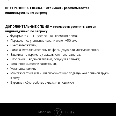
ВНУТРЕННЯЯ ОТДЕЛКА – стоимость рассчитывается
индивидуально по запросу.
ДОПОЛНИТЕЛЬНЫЕ ОПЦИИ – стоимость рассчитывается
индивидуально по запросу:
Фундамент УШП – утепленная шведская плита;
Перекрестное утепление кровли и стен +50 мм;
Снегозадержатели;
Замена металлочерепицы на фальцевую или мягкую кровлю;
Зашивка по периметру цокольного пространства;
Отопление – водяной теплый, полусухая стяжка;
Установка чистовой сантехники;
Установка камина;
Монтаж септика (станции био-очистки) с подведением сливной трубы
к дому;
Бурение и обустройство скважины под ключ.
Tilda
Made on